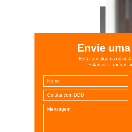
Envie um
Está com alguma dúvida? 
Estamos a apenas um