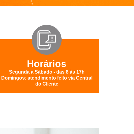
Horários
Segunda a Sábado - das 8 às 17h
Domingos: atendimento feito via Central
do Cliente