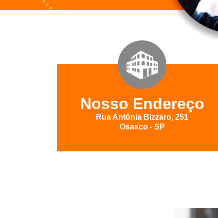
Nosso Endereço
Rua Antônia Bizzaro, 251
Osasco - SP