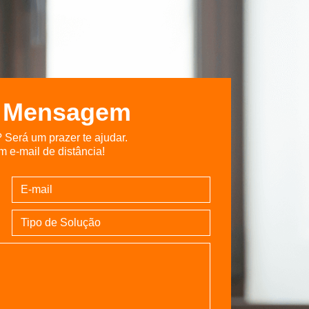
a Mensagem
Será um prazer te ajudar.
 e-mail de distância!