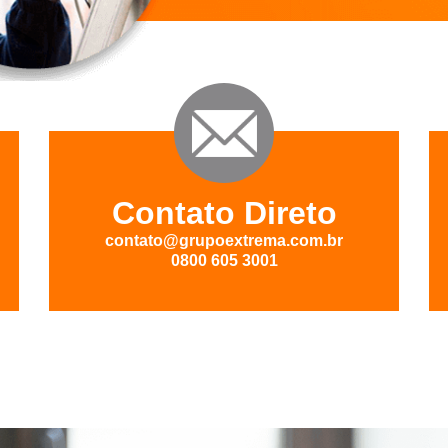
Contato Direto
contato@grupoextrema.com.br
0800 605 3001