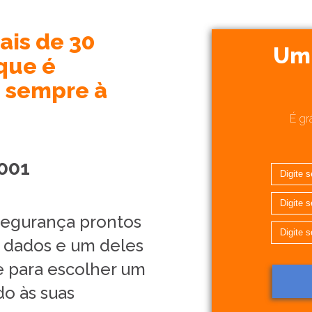
is de 30
Um 
que é
, sempre à
É gr
001
segurança prontos
s dados e um deles
te para escolher um
do às suas