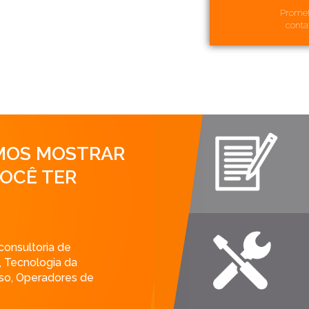
Promet
conta
AMOS MOSTRAR
VOCÊ TER
onsultoria de
, Tecnologia da
sso, Operadores de