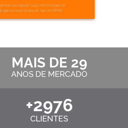
emos não utilizar suas informações de
to para enviar qualquer tipo de SPAM.
MAIS DE
30
ANOS DE MERCADO
+
3000
CLIENTES