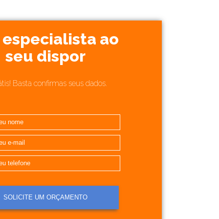
especialista ao
seu dispor
átis! Basta confirmas seus dados.