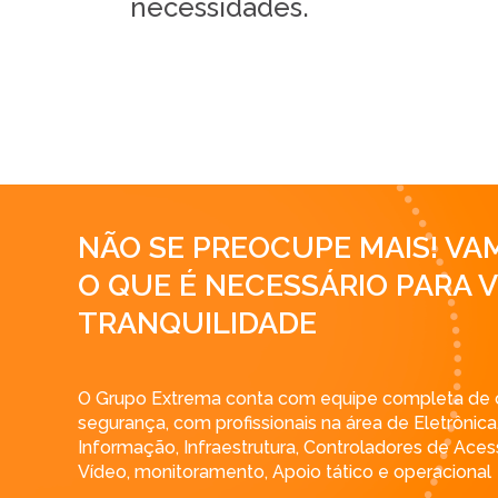
necessidades.
NÃO SE PREOCUPE MAIS! V
O QUE É NECESSÁRIO PARA 
TRANQUILIDADE
O Grupo Extrema conta com equipe completa de c
segurança, com profissionais na área de Eletrônica
Informação, Infraestrutura, Controladores de Ace
Vídeo, monitoramento, Apoio tático e operacional