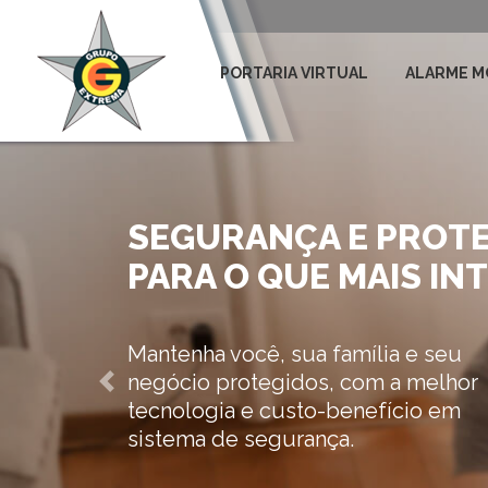
PORTARIA VIRTUAL
ALARME M
MAIOR SEGURANÇA 
BAIXO CUSTO!
Equipe especializada em portaria
virtual com tecnologia de ponta
Previous
que gera
economia de até 60%