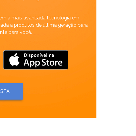
em a mais avançada tecnologia em
iada a produtos de última geração para
nte para você.
ISTA