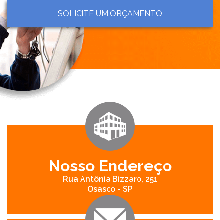
SOLICITE UM ORÇAMENTO
Nosso Endereço
Rua Antônia Bizzaro, 251
Osasco - SP