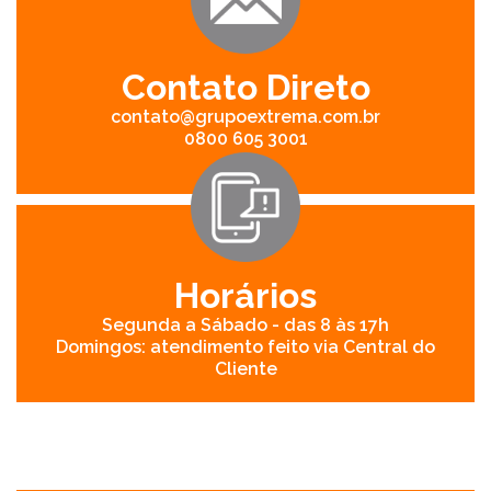
Contato Direto
contato@grupoextrema.com.br
0800 605 3001
Horários
Segunda a Sábado - das 8 às 17h
Domingos: atendimento feito via Central do
Cliente