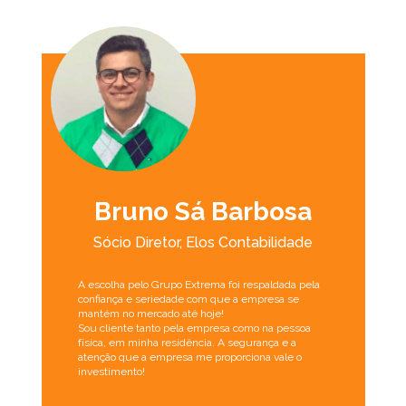
Bruno Sá Barbosa
Sócio Diretor, Elos Contabilidade
A escolha pelo Grupo Extrema foi respaldada pela
confiança e seriedade com que a empresa se
mantém no mercado até hoje!
Sou cliente tanto pela empresa como na pessoa
física, em minha residência. A segurança e a
atenção que a empresa me proporciona vale o
investimento!