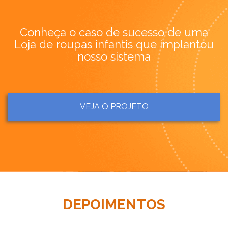
Conheça o caso de sucesso de uma
Loja de roupas infantis que implantou
nosso sistema
VEJA O PROJETO
DEPOIMENTOS