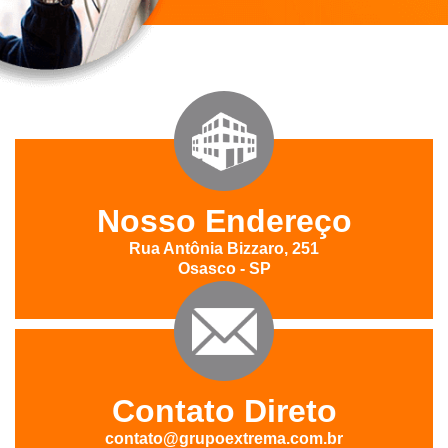
Nosso Endereço
Rua Antônia Bizzaro, 251
Osasco - SP
Contato Direto
contato@grupoextrema.com.br