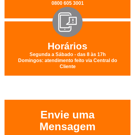
0800 605 3001
Horários
Segunda a Sábado - das 8 às 17h
Domingos: atendimento feito via Central do
Cliente
Envie uma
Mensagem