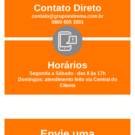
Contato Direto
contato@grupoextrema.com.br
0800 605 3001
Horários
Segunda a Sábado - das 8 às 17h
Domingos: atendimento feito via Central do
Cliente
Envie uma