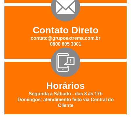
Contato Direto
contato@grupoextrema.com.br
0800 605 3001
Horários
Segunda a Sábado - das 8 às 17h
Domingos: atendimento feito via Central do
Cliente